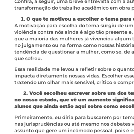
Confira, a seguir, uma breve entrevista com a au
transformação do trabalho acadêmico em obra p
O que te motivou a escolher o tema para 
A motivação para escolha do tema surgiu de u
violência contra nós ainda é algo tão presente e
que a maioria das mulheres já vivenciou algum ti
no julgamento ou na forma como nossas histórias
tendência de questionar a mulher, como se, de 
que sofreu.
Essa realidade me levou a refletir sobre o quan
impacta diretamente nossas vidas. Escolher esse
trazendo um olhar mais sensível, crítico e com
2. Você escolheu escrever sobre um dos tema
no nosso estado, que vê um aumento significat
alunos que ainda estão aqui sobre como escolh
Primeiramente, eu diria para buscarem por tema
nas jurisprudências ou até mesmo nos debates v
assunto que gere um incômodo pessoal, pois é es