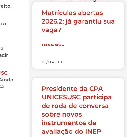
eito,
Matrículas abertas
2026.2: já garantiu sua
u a
vaga?
LEIA MAIS »
da
acir
06/08/2026
USC
.
Ainda,
ta
Presidente da CPA
UNICESUSC participa
de roda de conversa
sobre novos
instrumentos de
avaliação do INEP