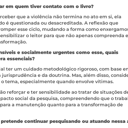
r em quem tiver contato com o livro?
rceber que a violência não termina no ato em si, ela
o é questionada ou desacreditada. A reflexão que
 romper esse ciclo, mudando a forma como enxergamo
ensibilizar o leitor para que não apenas compreenda 
nsformação.
íveis e socialmente urgentes como esse, quais
ra essenciais?
cial ter um cuidado metodológico rigoroso, com base 
da jurisprudência e da doutrina. Mas, além disso, consid
 o tema, especialmente quando envolve vítimas.
o reforçar e ter sensibilidade ao tratar de situações d
mpacto social da pesquisa, compreendendo que o traba
o para a manutenção quanto para a transformação de
pretende continuar pesquisando ou atuando nessa 