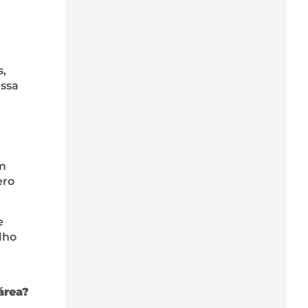
s,
essa
em
ero
e
lho
área?