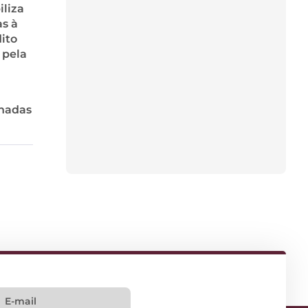
liza
s à
dito
 pela
onadas