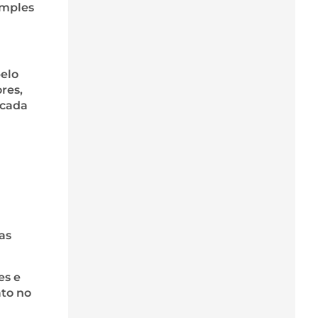
imples
elo
res,
 cada
a
as
es e
ato no