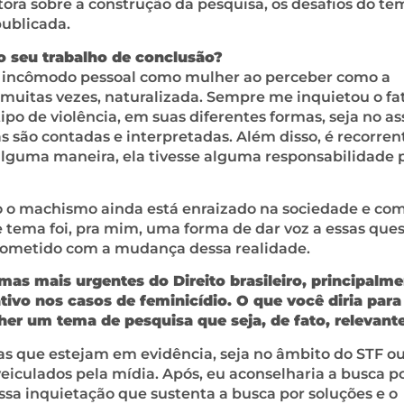
tora sobre a construção da pesquisa, os desafios do te
ublicada.
o seu trabalho de conclusão?
m incômodo pessoal como mulher ao perceber como a
, muitas vezes, naturalizada. Sempre me inquietou o fa
po de violência, em suas diferentes formas, seja no as
 são contadas e interpretadas. Além disso, é recorren
alguma maneira, ela tivesse alguma responsabilidade 
to o machismo ainda está enraizado na sociedade e com
 tema foi, pra mim, uma forma de dar voz a essas ques
prometido com a mudança dessa realidade.
s mais urgentes do Direito brasileiro, principalme
ivo nos casos de feminicídio. O que você diria para
er um tema de pesquisa que seja, de fato, relevant
s que estejam em evidência, seja no âmbito do STF ou
eiculados pela mídia. Após, eu aconselharia a busca 
sa inquietação que sustenta a busca por soluções e o