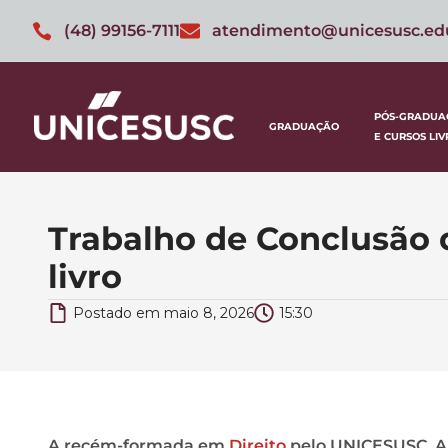
(48) 99156-7111
atendimento@unicesusc.ed
PÓS-GRADUA
GRADUAÇÃO
E CURSOS LIV
Trabalho de Conclusão 
livro
Postado em
maio 8, 2026
15:30
A recém-formada em
Direito
pelo UNICESUSC, Am