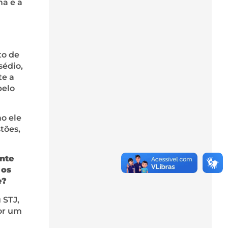
ma e a
to de
sédio,
te a
pelo
o ele
tões,
nte
 os
e?
 STJ,
por um