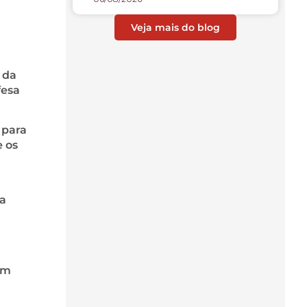
Veja mais do blog
 da
fesa
 para
e os
 a
am