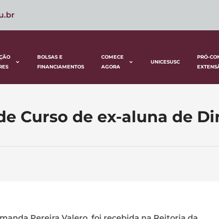
u.br
ÇÃO
BOLSAS E
COMECE
PRÓ-CO
UNICESUSC
RES
FINANCIAMENTOS
AGORA
EXTENS
de Curso de ex-aluna de Di
anda Pereira Valero, foi recebida na Reitoria da