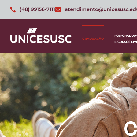
(48) 99156-7111
atendimento@unicesusc.ed
PÓS-GRADUA
GRADUAÇÃO
E CURSOS LIV
C