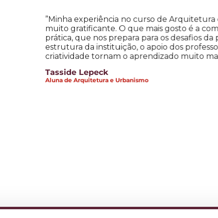
tetura do UNICESUSC tem sido
 a combinação entre teoria e
 da profissão. Além disso, a
ofessores e o incentivo à
to mais completo.”