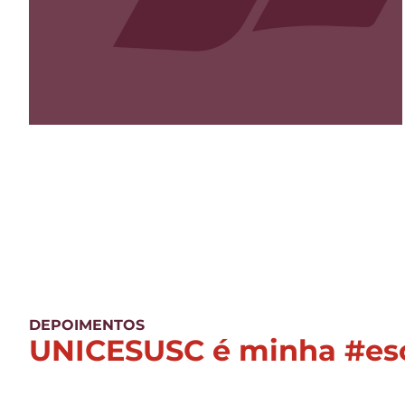
DEPOIMENTOS
UNICESUSC é minha #esc