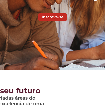
Inscreva-se
seu futuro
riadas áreas do
 excelência de uma