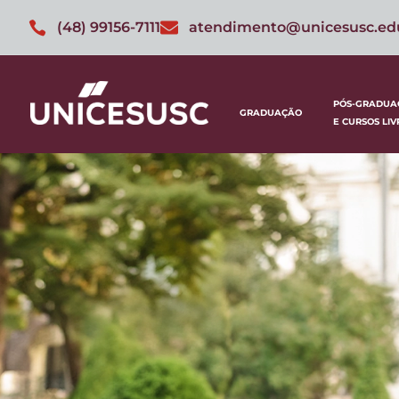
(48) 99156-7111
atendimento@unicesusc.ed
PÓS-GRADUA
GRADUAÇÃO
E CURSOS LIV