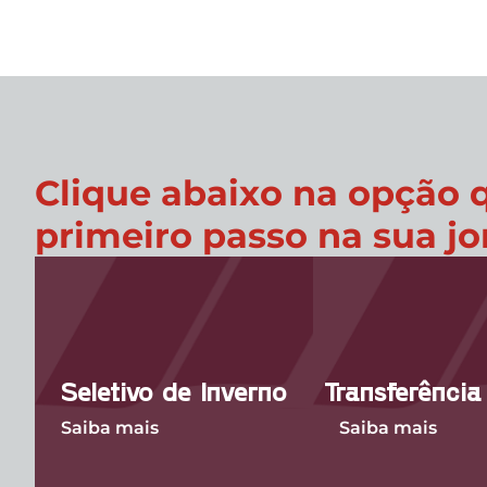
Clique abaixo na opção q
primeiro passo na sua j
Seletivo de Inverno
Transferência
Saiba mais
Saiba mais