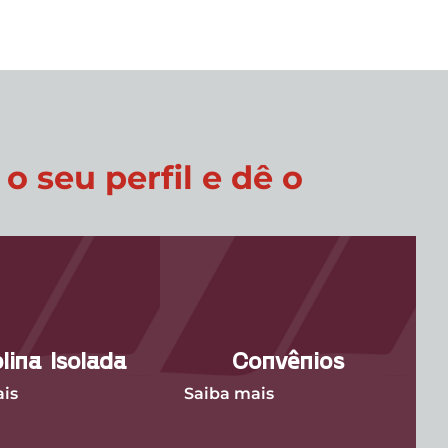
 seu perfil e dê o
plina Isolada
Convênios
is
Saiba mais