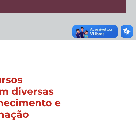
ursos
em diversas
hecimento e
rmação