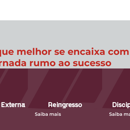
ue melhor se encaixa com o
ornada rumo ao sucesso
 Externa
Reingresso
Disci
Saiba mais
Saiba ma