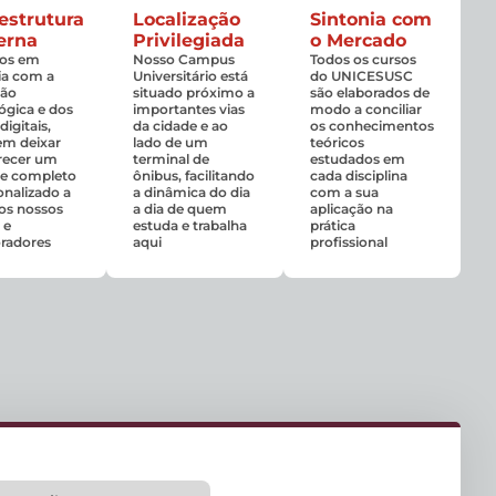
aestrutura
Localização
Sintonia com
erna
Privilegiada
o Mercado
os em
Nosso Campus
Todos os cursos
ia com a
Universitário está
do UNICESUSC
ção
situado próximo a
são elaborados de
ógica e dos
importantes vias
modo a conciliar
digitais,
da cidade e ao
os conhecimentos
em deixar
lado de um
teóricos
recer um
terminal de
estudados em
te completo
ônibus, facilitando
cada disciplina
onalizado a
a dinâmica do dia
com a sua
os nossos
a dia de quem
aplicação na
 e
estuda e trabalha
prática
radores
aqui
profissional