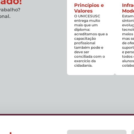
iado!
Princípios e
Infr
rabalho?
Valores
Mod
onal.
O UNICESUSC
Estam
entrega muito
sinton
mais que um
evolu
diploma:
tecnol
acreditamos que a
meios 
capacitação
mas s
profissional
de ofe
também pode e
supor
deve ser
e pers
conciliada com o
todos 
exercício da
alunos
cidadania.
colabo