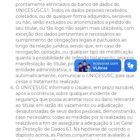
prontamente eliminados do banco de dados do
UNICESUSC.5.1. Todos os dados pessoais recebidos,
coletados, ou de qualquer forma adquiridos, sensíveis
ou não, serão excluídos ou anonimizados a pedido do
seu titular, ou tão logo não sejam mais utilizáveis, com
exceção dos dados pertinentes e necessários ao
cumprimento de obrigações legais e pactuados ao
longo da relação jurídica, sendo que, em caso de
revogação, oposição, ou qualquer tipo de modificação
quanto à possibilidade do referido tratamento, seja por
manifestação do titular, por órgão jurídico ou por
entidade administrativa, o Usuário atingido deverá,
automaticamente, comunicar o UNICESUSC, para que
cesse o tratamento realizado.
O UNICESUSC informará o Usuário, em prazo razoável,
após a ocorrência, sobre qualquer incidente de
segurança que possa acarretar risco ou dano relevante
ao titular em razão do vazamento ou adjudicação
desautorizadas de seus dados pessoais, demonstrando,
caso necessário, todas as medidas por si realizadas ou
realizáveis a fim de assegurar a adequação à Lei Geral
de Proteção de Dados.6.1. Na hipótese de ocorrido o
disposto acima, as Partes conjuntamente avaliarão a