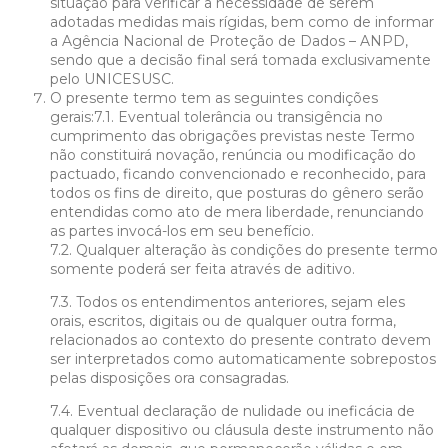
situação para verificar a necessidade de serem
adotadas medidas mais rígidas, bem como de informar
a Agência Nacional de Proteção de Dados – ANPD,
sendo que a decisão final será tomada exclusivamente
pelo UNICESUSC.
O presente termo tem as seguintes condições
gerais:7.1. Eventual tolerância ou transigência no
cumprimento das obrigações previstas neste Termo
não constituirá novação, renúncia ou modificação do
pactuado, ficando convencionado e reconhecido, para
todos os fins de direito, que posturas do gênero serão
entendidas como ato de mera liberdade, renunciando
as partes invocá-los em seu benefício.
7.2. Qualquer alteração às condições do presente termo
somente poderá ser feita através de aditivo.
7.3. Todos os entendimentos anteriores, sejam eles
orais, escritos, digitais ou de qualquer outra forma,
relacionados ao contexto do presente contrato devem
ser interpretados como automaticamente sobrepostos
pelas disposições ora consagradas.
7.4. Eventual declaração de nulidade ou ineficácia de
qualquer dispositivo ou cláusula deste instrumento não