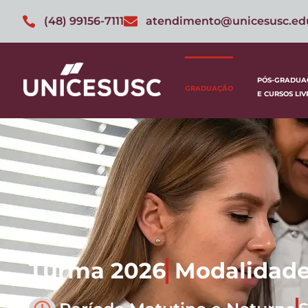
(48) 99156-7111
atendimento@unicesusc.ed
PÓS-GRADUA
GRADUAÇÃO
E CURSOS LIV
Turma 2026
Modalidade