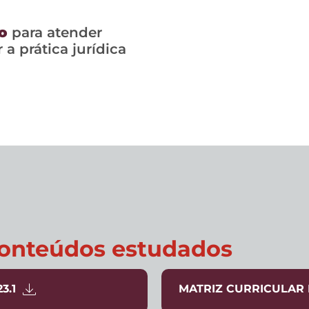
o
para atender
a prática jurídica
 conteúdos estudados
3.1
MATRIZ CURRICULAR DI