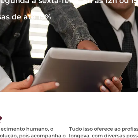
egunda à sexta-feira, 8h às 12h ou 1
sas de até 15%
?
hecimento humano, o
Tudo isso oferece ao profis
volução, pois acompanha o
longeva, com diversas pos