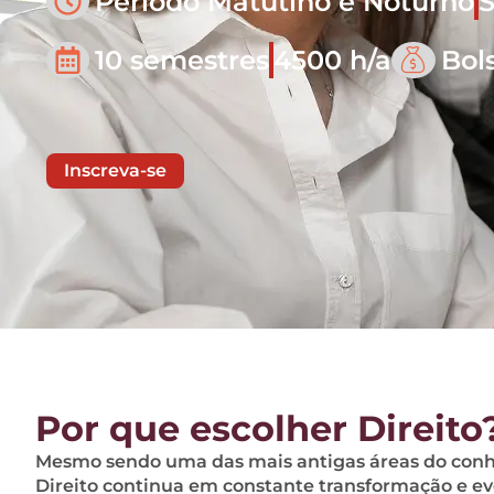
Período Matutino e Noturno
S
10 semestres
4500 h/a
Bol
Inscreva-se
Por que escolher Direito
Mesmo sendo uma das mais antigas áreas do con
Direito continua em constante transformação e e