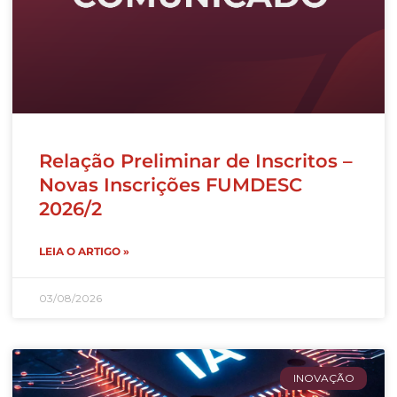
Relação Preliminar de Inscritos –
Novas Inscrições FUMDESC
2026/2
LEIA O ARTIGO »
03/08/2026
INOVAÇÃO