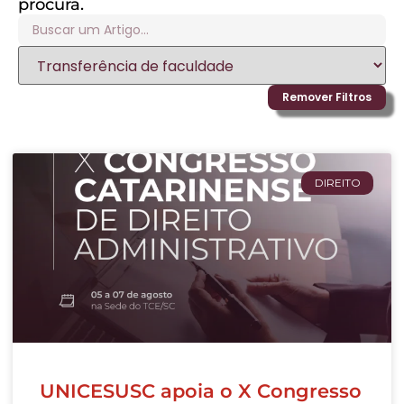
procura.
Remover Filtros
DIREITO
UNICESUSC apoia o X Congresso