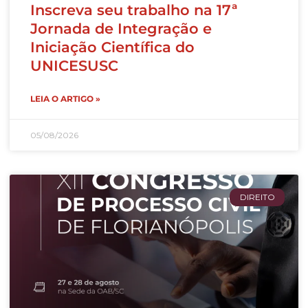
Inscreva seu trabalho na 17ª
Jornada de Integração e
Iniciação Científica do
UNICESUSC
LEIA O ARTIGO »
05/08/2026
DIREITO