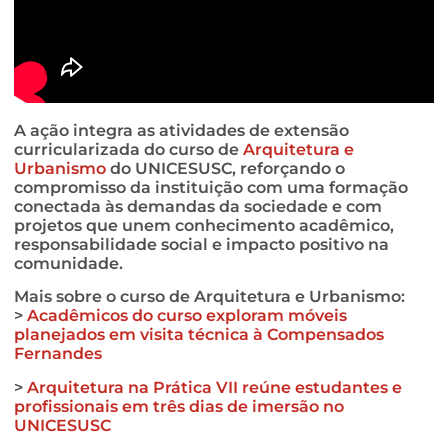
A ação integra as atividades de extensão
curricularizada do curso de
Arquitetura e
Urbanismo
do UNICESUSC, reforçando o
compromisso da instituição com uma formação
conectada às demandas da sociedade e com
projetos que unem conhecimento acadêmico,
responsabilidade social e impacto positivo na
comunidade.
Mais sobre o curso de Arquitetura e Urbanismo:
>
Acadêmicos do curso exploram móveis
planejados em visita técnica à Compensados
Fernandes
>
Arquitetura na Prática VII reúne estudantes e
profissionais em três dias de imersão no
UNICESUSC