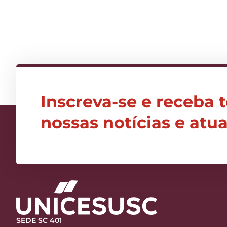
Inscreva-se e receba 
nossas notícias e atu
SEDE SC 401