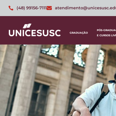
(48) 99156-7111
atendimento@unicesusc.ed
PÓS-GRADUA
GRADUAÇÃO
E CURSOS LIV