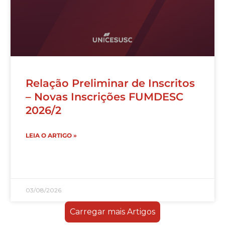
Relação Preliminar de Inscritos
– Novas Inscrições FUMDESC
2026/2
LEIA O ARTIGO »
03/08/2026
Carregar mais Artigos