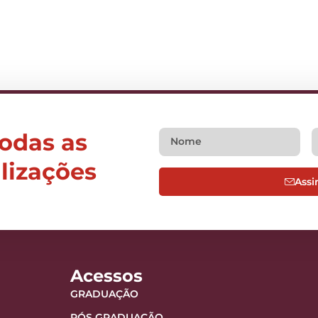
todas as
alizações
Assi
Acessos
GRADUAÇÃO
PÓS GRADUAÇÃO