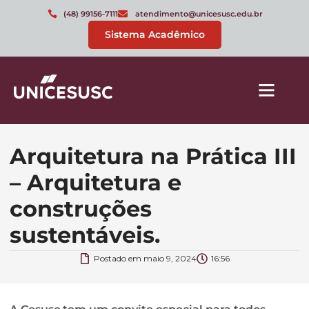
(48) 99156-7111
atendimento@unicesusc.edu.br
Sistema Acadêmico
Arquitetura na Prática III
– Arquitetura e
construções
sustentáveis.
Postado em
maio 9, 2024
16:56