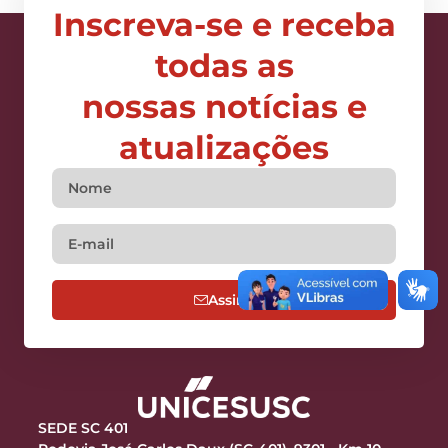
Inscreva-se e receba
todas as
nossas notícias e
atualizações
Assine
SEDE SC 401