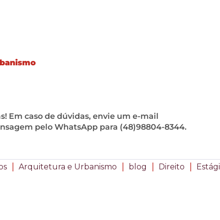
rbanismo
gas! Em caso de dúvidas, envie um e-mail
sagem pelo WhatsApp para (48)98804-8344.
|
|
|
|
os
Arquitetura e Urbanismo
blog
Direito
Estág