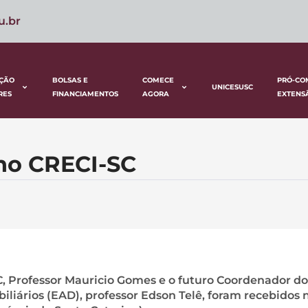
u.br
ÇÃO
BOLSAS E
COMECE
PRÓ-CO
UNICESUSC
RES
FINANCIAMENTOS
AGORA
EXTENS
no CRECI-SC
C, Professor Mauricio Gomes e o futuro Coordenador do
liários (EAD), professor Edson Telê, foram recebidos 