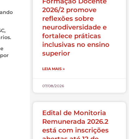
Formação Docente
2026/2 promove
nando
reflexões sobre
neurodiversidade e
SC,
fortalece práticas
rios.
inclusivas no ensino
de
superior
 por
LEIA MAIS »
07/08/2026
Edital de Monitoria
Remunerada 2026.2
está com inscrições
abertas até 12 de