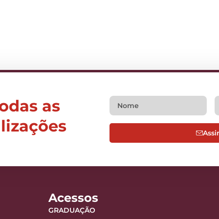
todas as
alizações
Assi
Acessos
GRADUAÇÃO