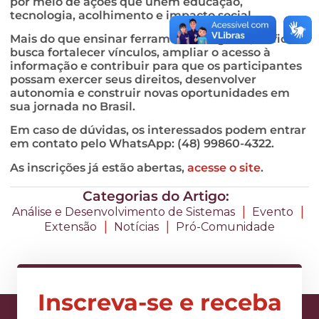
por meio de ações que unem educação,
tecnologia, acolhimento e impacto social.
Mais do que ensinar ferramentas digitais, a oficina
busca fortalecer vínculos, ampliar o acesso à
informação e contribuir para que os participantes
possam exercer seus direitos, desenvolver
autonomia e construir novas oportunidades em
sua jornada no Brasil.
Em caso de dúvidas, os interessados podem entrar
em contato pelo WhatsApp: (48) 99860-4322.
As inscrições já estão abertas,
acesse o site
.
Categorias do Artigo:
|
|
Análise e Desenvolvimento de Sistemas
Evento
|
|
Extensão
Notícias
Pró-Comunidade
Inscreva-se e receba