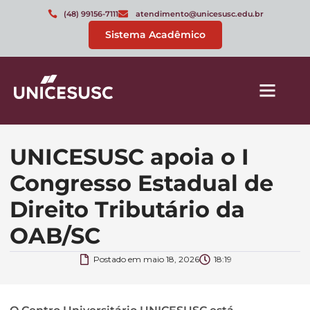
(48) 99156-7111
atendimento@unicesusc.edu.br
Sistema Acadêmico
UNICESUSC apoia o I
Congresso Estadual de
Direito Tributário da
OAB/SC
Postado em
maio 18, 2026
18:19