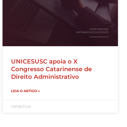
UNICESUSC apoia o X
Congresso Catarinense de
Direito Administrativo
LEIA O ARTIGO »
05/08/2026