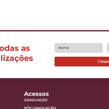
todas as
alizações
Assi
Acessos
GRADUAÇÃO
PÓS GRADUAÇÃO