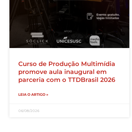
Curso de Produção Multimídia
promove aula inaugural em
parceria com o TTDBrasil 2026
LEIA O ARTIGO »
06/08/2026