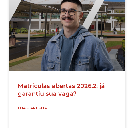
Matrículas abertas 2026.2: já
garantiu sua vaga?
LEIA O ARTIGO »