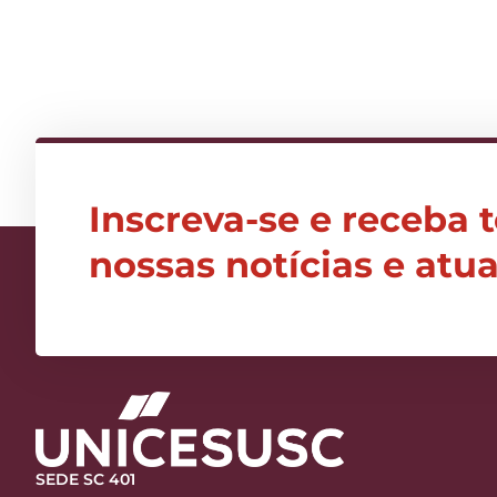
Inscreva-se e receba 
nossas notícias e atu
SEDE SC 401