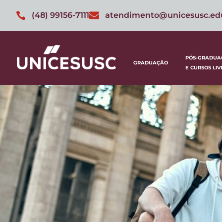
(48) 99156-7111
atendimento@unicesusc.ed
PÓS-GRADUA
GRADUAÇÃO
E CURSOS LIV