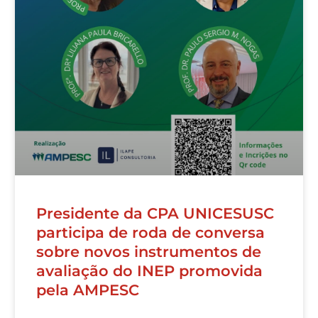
Presidente da CPA UNICESUSC
participa de roda de conversa
sobre novos instrumentos de
avaliação do INEP promovida
pela AMPESC