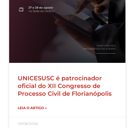
UNICESUSC é patrocinador
oficial do XII Congresso de
Processo Civil de Florianópolis
LEIA O ARTIGO »
05/08/2026