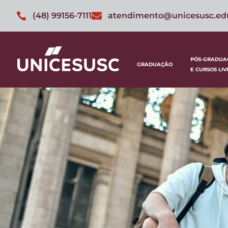
(48) 99156-7111
atendimento@unicesusc.ed
PÓS-GRADUA
GRADUAÇÃO
E CURSOS LIV