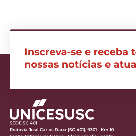
Inscreva-se e receba 
nossas notícias e atu
SEDE SC 401
Rodovia José Carlos Daux (SC-401), 9301 - Km 10