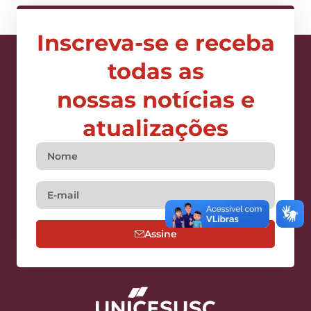
Inscreva-se e receba
todas as
nossas notícias e
atualizações
Assine