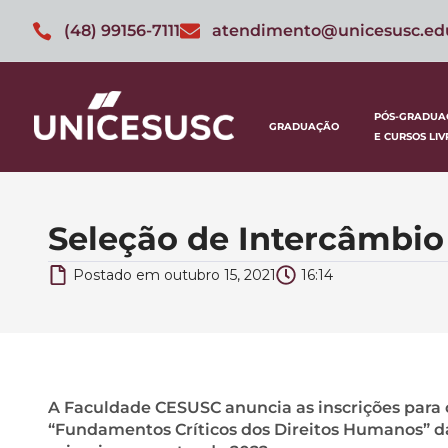
(48) 99156-7111
atendimento@unicesusc.ed
PÓS-GRADUA
GRADUAÇÃO
E CURSOS LIV
Seleção de Intercâmbi
Postado em
outubro 15, 2021
16:14
A Faculdade CESUSC anuncia as inscrições para 
“Fundamentos Críticos dos Direitos Humanos” da