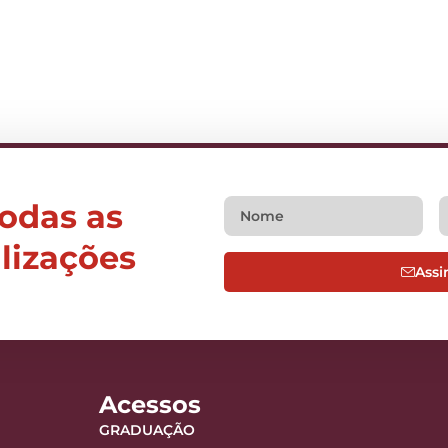
todas as
alizações
Assi
Acessos
GRADUAÇÃO