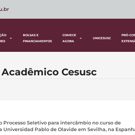
u.br
ÇÃO
BOLSAS E
COMECE
PRÓ-CO
UNICESUSC
RES
FINANCIAMENTOS
AGORA
EXTENS
o Acadêmico Cesusc
o Processo Seletivo para intercâmbio no curso de
 Universidad Pablo de Olavide em Sevilha, na Espanh