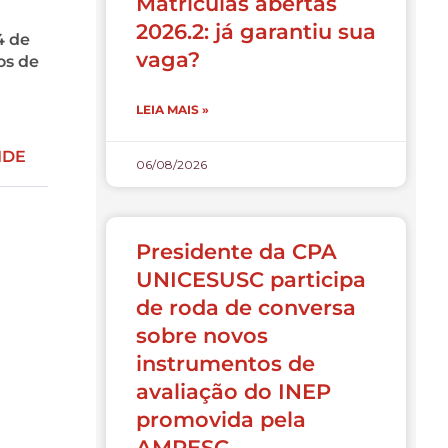
Matrículas abertas
2026.2: já garantiu sua
4 de
vaga?
os de
LEIA MAIS »
IDE
06/08/2026
Presidente da CPA
UNICESUSC participa
de roda de conversa
sobre novos
instrumentos de
avaliação do INEP
promovida pela
AMPESC