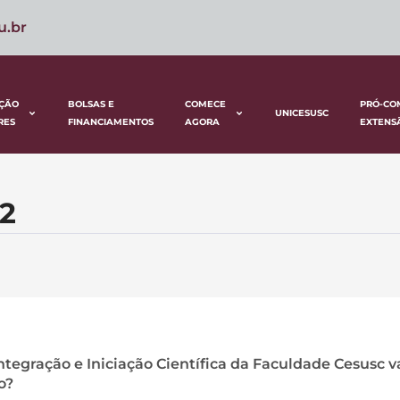
u.br
ÇÃO
BOLSAS E
COMECE
PRÓ-CO
UNICESUSC
RES
FINANCIAMENTOS
AGORA
EXTENS
2
ntegração e Iniciação Científica da Faculdade Cesusc v
o?