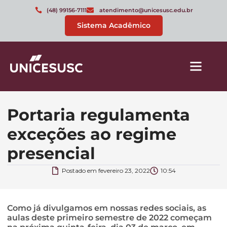
(48) 99156-7111
atendimento@unicesusc.edu.br
Sistema Acadêmico
Portaria regulamenta
exceções ao regime
presencial
Postado em
fevereiro 23, 2022
10:54
Como já divulgamos em nossas redes sociais, as
aulas deste primeiro semestre de 2022 começam