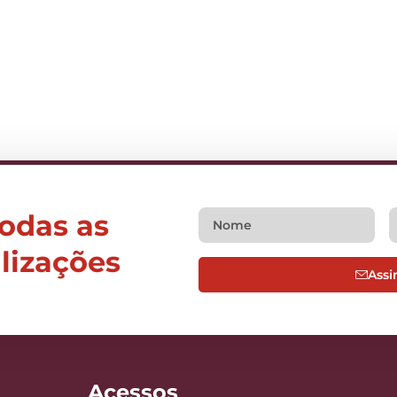
todas as
alizações
Assi
Acessos