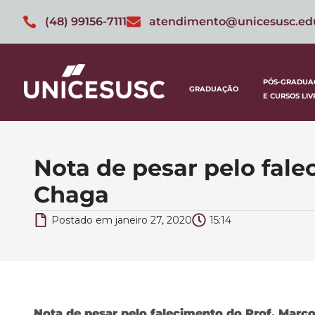
(48) 99156-7111
atendimento@unicesusc.ed
PÓS-GRADUA
GRADUAÇÃO
E CURSOS LIV
Nota de pesar pelo fal
Chaga
Postado em
janeiro 27, 2020
15:14
Nota de pesar pelo falecimento do Prof. Mar