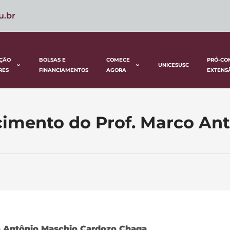
u.br
ÇÃO
BOLSAS E
COMECE
PRÓ-CO
UNICESUSC
RES
FINANCIAMENTOS
AGORA
EXTENS
ecimento do Prof. Marco An
co Antônio Maschio Cardozo Chaga