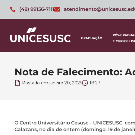
(48) 99156-7111
atendimento@unicesusc.ed
PÓS-GRADUA
GRADUAÇÃO
E CURSOS LIV
Nota de Falecimento: A
Postado em
janeiro 20, 2025
18:27
O Centro Universitário Cesusc – UNICESUSC, com 
Calazans, no dia de ontem (domingo, 19 de janeir