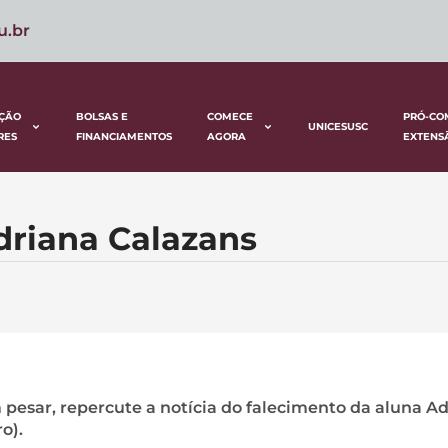
u.br
ÇÃO
BOLSAS E
COMECE
PRÓ-CO
UNICESUSC
RES
FINANCIAMENTOS
AGORA
EXTENS
driana Calazans
pesar, repercute a notícia do falecimento da aluna A
o).