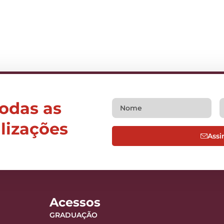
todas as
alizações
Assi
Acessos
GRADUAÇÃO