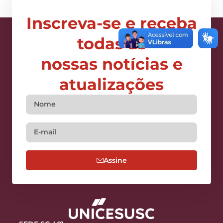
Inscreva-se e receba
todas as
nossas notícias e
atualizações
Assine