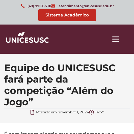
(48) 99156-7111
atendimento@unicesusc.edu.br
Sistema Acadêmico
Equipe do UNICESUSC
fará parte da
competição “Além do
Jogo”
Postado em
novembro 1, 2024
14:50