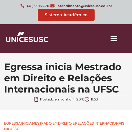
(48) 99156-7111
atendimento@unicesusc.edu.br
Sistema Acadêmico
Egressa inicia Mestrado
em Direito e Relações
Internacionais na UFSC
Postado em
junho 11, 2018
11:58
EGRESSA INICIA MESTRADO EM DIREITO E RELAÇÕES INTERNACIONAIS
NA UFSC