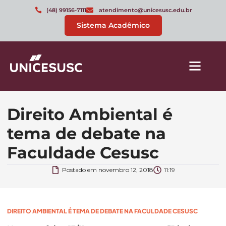
(48) 99156-7111
atendimento@unicesusc.edu.br
Sistema Acadêmico
Direito Ambiental é
tema de debate na
Faculdade Cesusc
Postado em
novembro 12, 2018
11:19
DIREITO AMBIENTAL É TEMA DE DEBATE NA FACULDADE CESUSC