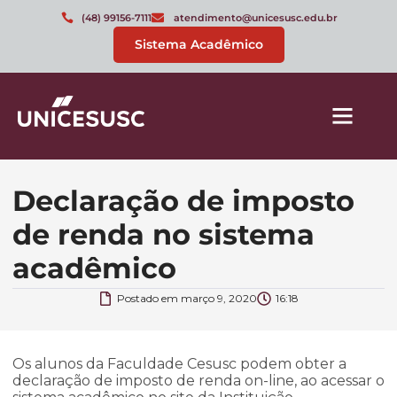
(48) 99156-7111
atendimento@unicesusc.edu.br
Sistema Acadêmico
Declaração de imposto
de renda no sistema
acadêmico
Postado em
março 9, 2020
16:18
Os alunos da Faculdade Cesusc podem obter a
declaração de imposto de renda on-line, ao acessar o