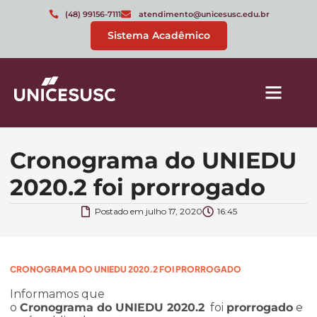
(48) 99156-7111
atendimento@unicesusc.edu.br
Sistema Acadêmico
Cronograma do UNIEDU
2020.2 foi prorrogado
Postado em
julho 17, 2020
16:45
CRONOGRAMA DO UNIEDU 2020.2 FOI PRORROGADO
Informamos que
o
Cronograma do UNIEDU 2020.2
foi
prorrogado
e