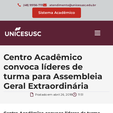
(48) 99156-7111
atendimento@unicesusc.edu.br
Sistema Acadêmico
Centro Acadêmico
convoca líderes de
turma para Assembleia
Geral Extraordinária
Postado em
abril 26, 2018
11:51