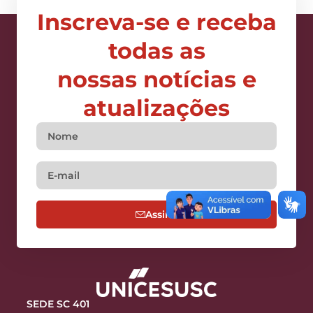
Inscreva-se e receba
todas as
nossas notícias e
atualizações
Assine
SEDE SC 401