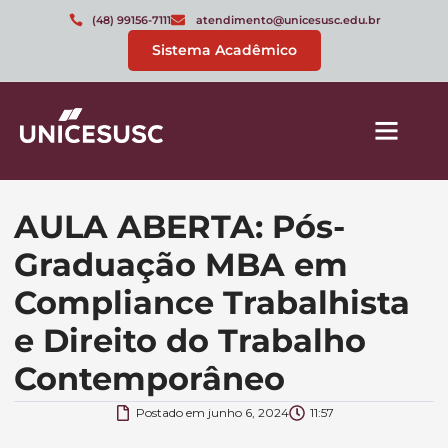
(48) 99156-7111
atendimento@unicesusc.edu.br
Sistema Acadêmico
AULA ABERTA: Pós-
Graduação MBA em
Compliance Trabalhista
e Direito do Trabalho
Contemporâneo
Postado em
junho 6, 2024
11:57