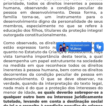
prioridade, todos os direitos inerentes a pessoa
humana, observando a condição peculiar de
pessoa em desenvolvimento. Dessa forma, a
família torna-se, um instrumento para o
desenvolvimento digno da personalidade de seus
membros, especialmente no que se refere à
educação dos filhos, titulares da proteção integral
outorgada constitucionalmente.
Como observado, os direitos da proteção integral
estão expressos tanto na Constituição Federal
quanto no Estatuto da Criança e Adolescente, haja
vista tamanha importância desta teoria, a qual
desempenha um papel estruturante na sociedade
na medida em que reconhece todos os direitos
inerentes à pessoa humana, bem como os direitos
decorrentes da condição peculiar de pessoa em
desenvolvimento. O que se deve observar, na
verdade, quando da interpretação do texto legal,
nada mais é do que a proteção dos interesses do
menor de idade,
os quais deverão sobrepor-se a
qualquer outro bem ou interesse juridicamente
tutelado, levando em conta a destinação social
da lei e o respeito à condição peculiar da criança