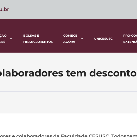
u.br
ÇÃO
BOLSAS E
COMECE
PRÓ-CO
UNICESUSC
RES
FINANCIAMENTOS
AGORA
EXTENS
colaboradores tem desconto
ssores e colaboradores da Faculdade CESUSC. Todos te