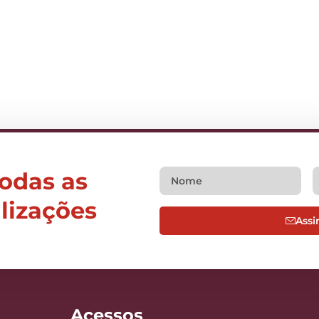
todas as
alizações
Assi
Acessos