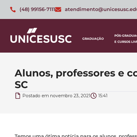
(48) 99156-7111
atendimento@unicesusc.ed
PÓS-GRADUA
GRADUAÇÃO
E CURSOS LIV
Alunos, professores e 
SC
Postado em
novembro 23, 2021
15:41
Temos uma ótima notícia para os alunos, profe