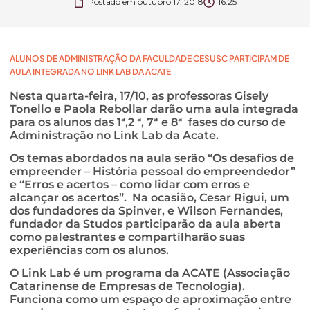
Postado em
outubro 17, 2018
16:25
ALUNOS DE ADMINISTRAÇÃO DA FACULDADE CESUSC PARTICIPAM DE
AULA INTEGRADA NO LINK LAB DA ACATE
Nesta quarta-feira, 17/10, as professoras Gisely
Tonello e Paola Rebollar darão uma aula integrada
para os alunos das 1ª,2 ª, 7ª e 8ª fases do curso de
Administração no Link Lab da Acate.
Os temas abordados na aula serão “Os desafios de
empreender – História pessoal do empreendedor”
e “Erros e acertos – como lidar com erros e
alcançar os acertos”. Na ocasião, Cesar Rigui, um
dos fundadores da Spinver, e Wilson Fernandes,
fundador da Studos participarão da aula aberta
como palestrantes e compartilharão suas
experiências com os alunos.
O Link Lab é um programa da ACATE (Associação
Catarinense de Empresas de Tecnologia).
Funciona como um espaço de aproximação entre