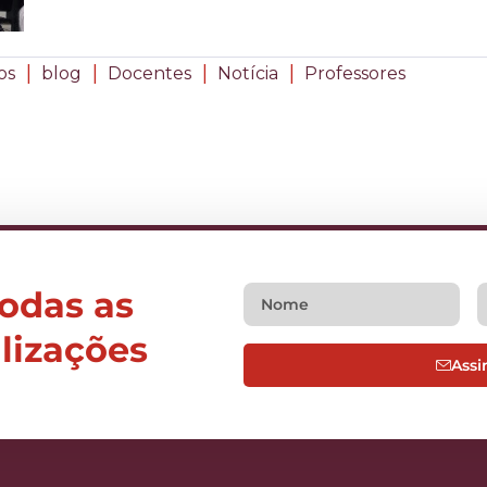
|
|
|
|
os
blog
Docentes
Notícia
Professores
todas as
alizações
Assi