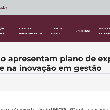
u.br
ÇÃO
BOLSAS E
COMECE
PRÓ-CO
UNICESUSC
RES
FINANCIAMENTOS
AGORA
EXTENS
ão apresentam plano de ex
e na inovação em gestão
 curso de Administração do UNICESUSC realizaram uma