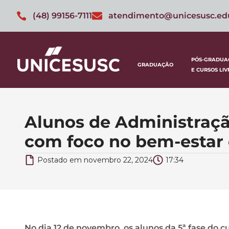
(48) 99156-7111
atendimento@unicesusc.ed
PÓS-GRADUA
GRADUAÇÃO
E CURSOS LIV
Alunos de Administraç
com foco no bem-estar 
Postado em
novembro 22, 2024
17:34
No dia 12 de novembro, os alunos da 5ª fase do