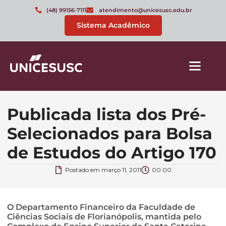
(48) 99156-7111
atendimento@unicesusc.edu.br
Sistema Acadêmico
Publicada lista dos Pré-
Selecionados para Bolsa
de Estudos do Artigo 170
Postado em
março 11, 2011
00:00
O Departamento Financeiro da Faculdade de
Ciências Sociais de Florianópolis, mantida pelo