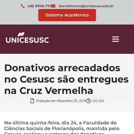
(48) 99156-7111
atendimento@unicesusc.edu.br
Sistema Acadêmico
Donativos arrecadados
no Cesusc são entregues
na Cruz Vermelha
Postado em
fevereiro 25, 2011
00:00
Na última quinta-feira, dia 24, a Faculdade de
Ciências Sociais de Florianópolis, mantida pelo