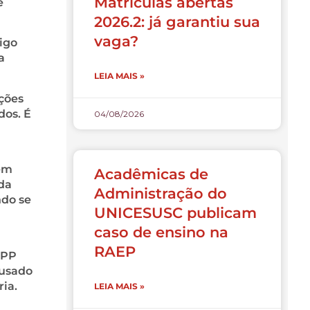
Matrículas abertas
e
2026.2: já garantiu sua
vaga?
igo
a
LEIA MAIS »
ações
dos. É
04/08/2026
bém
Acadêmicas de
da
Administração do
ndo se
UNICESUSC publicam
caso de ensino na
RAEP
CPP
cusado
ia.
LEIA MAIS »