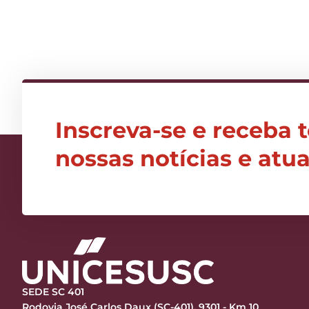
Inscreva-se e receba 
nossas notícias e atu
SEDE SC 401
Rodovia José Carlos Daux (SC-401), 9301 - Km 10