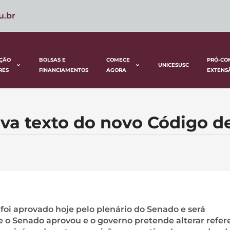
u.br
ÇÃO
BOLSAS E
COMECE
PRÓ-CO
UNICESUSC
RES
FINANCIAMENTOS
AGORA
EXTENS
ova texto do novo Código d
foi aprovado hoje pelo plenário do Senado e será
o Senado aprovou e o governo pretende alterar refere