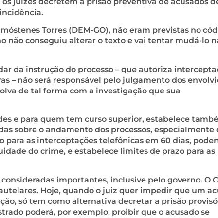
 os juízes decretem a prisão preventiva de acusados d
incidência.
emóstenes Torres (DEM-GO), não eram previstas no cód
no não conseguiu alterar o texto e vai tentar mudá-lo n
ar da instrução do processo – que autoriza intercept
vas – não será responsável pelo julgamento dos envolvi
olva de tal forma com a investigação que sua
dades e para quem tem curso superior, estabelece tam
adas sobre o andamento dos processos, especialmente 
azo para as interceptações telefônicas em 60 dias, pode
dade do crime, e estabelece limites de prazo para as
s consideradas importantes, inclusive pelo governo. O 
cautelares. Hoje, quando o juiz quer impedir que um a
o, só tem como alternativa decretar a prisão provisór
trado poderá, por exemplo, proibir que o acusado se