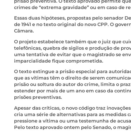
prisão preventiva. O texto aprovado permite que
crimes de “extrema gravidade” ou em caso de re
Essas duas hipóteses, propostas pelo senador D
de 1941 e no texto original do novo CPP. O gover
Câmara.
O projeto estabelece também que o juiz que cuid
telefônicas, quebra de sigilos e produção de pro
uma tentativa de evitar que o magistrado se env
imparcialidade fique comprometida.
O texto extingue a prisão especial para autori
que as vítimas têm o direito de serem comunic
prisão ou soltura do autor do crime, limita o pr
estender por mais de um ano em caso da continui
prisões preventivas.
Apesar das críticas, o novo código traz inovaçõe
cria uma série de alternativas para as medidas 
pressione a vítima ou uma testemunha de acusaçã
Pelo texto aprovado ontem pelo Senado, o magis