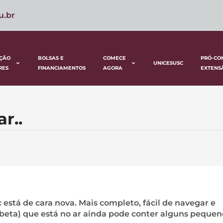
u.br
ÇÃO
BOLSAS E
COMECE
PRÓ-CO
UNICESUSC
RES
FINANCIAMENTOS
AGORA
EXTENS
r..
 está de cara nova. Mais completo, fácil de navegar e
(beta) que está no ar ainda pode conter alguns pequen