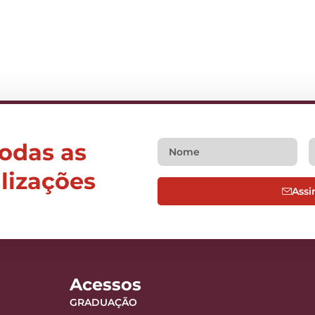
todas as
alizações
Assi
Acessos
GRADUAÇÃO