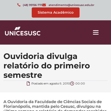
(48) 99156-7111
atendimento@unicesusc.edu.br
Sistema Acadêmico
Ouvidoria divulga
relatório do primeiro
semestre
Postado em
agosto 9, 2010
00:00
A Ouvidoria da Faculdade de Ciências Sociais de
Florianópolis, mantida pelo Cesusc, divulgou na