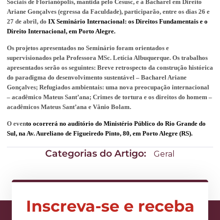
Sociais de Florianópolis, mantida pelo Cesusc,
e a Bacharel em Direito
Ariane Gonçalves
(egressa da Faculdade), participarão, entre os dias 26 e
27 de abril, do
IX Seminário Internacional: os Direitos Fundamentais e o
Direito Internacional, em Porto Alegre.
Os projetos apresentados no Seminário foram orientados e
supervisionados pela Professora MSc. Letícia Albuquerque. Os trabalhos
apresentados serão os seguintes:
Breve retrospecto da construção histórica
do paradigma do desenvolvimento sustentável
– Bacharel
Ariane
Gonçalves;
Refugiados ambientais: uma nova preocupação internacional
– acadêmico
Mateus
Sant’ana;
Crimes de tortura e os direitos do homem
–
acadêmicos
Mateus
Sant’ana
e Vânio Bolam.
O even
to ocorrerá no a
uditório do Ministério Público do Rio Grande do
Sul, na Av. Aureliano de Figueiredo Pinto, 80, em Porto Alegre (RS).
Categorias do Artigo:
Geral
Inscreva-se e receba