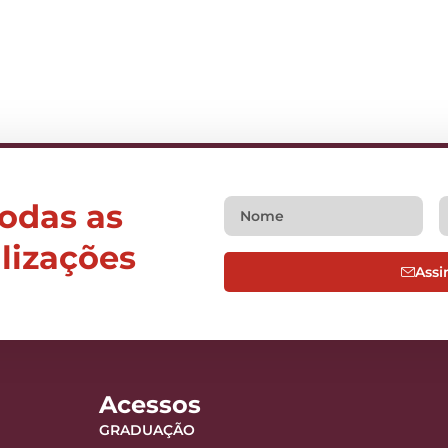
todas as
alizações
Assi
Acessos
GRADUAÇÃO