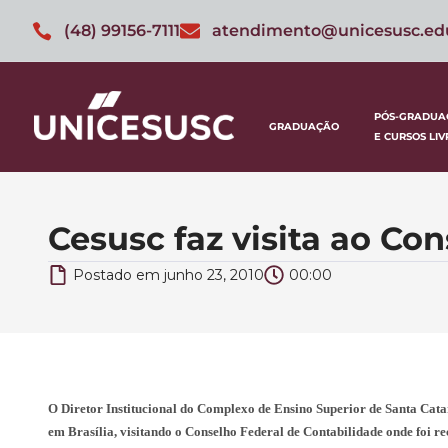
(48) 99156-7111
atendimento@unicesusc.ed
PÓS-GRADUA
GRADUAÇÃO
E CURSOS LIV
Cesusc faz visita ao Co
Postado em
junho 23, 2010
00:00
O Diretor Institucional do Complexo de Ensino Superior de Santa Catari
em Brasília, visitando o Conselho Federal de Contabilidade onde foi re