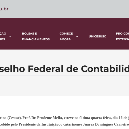
u.br
ÇÃO
BOLSAS E
COMECE
PRÓ-CO
UNICESUSC
RES
FINANCIAMENTOS
AGORA
EXTENS
nselho Federal de Contabili
na (Cesusc), Prof. Dr. Prudente Mello, esteve na última quarta-feira, dia 16 de 
cebido pelo Presidente da Instituição, o catarinense Juarez Domingues Carneiro