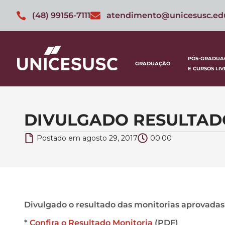
(48) 99156-7111
atendimento@unicesusc.ed
PÓS-GRADUA
GRADUAÇÃO
E CURSOS LIV
DIVULGADO RESULTADO
Postado em
agosto 29, 2017
00:00
Divulgado o resultado das monitorias aprovadas
*
Confira o Resultado Monitoria
(PDF)