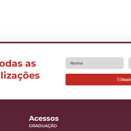
todas as
alizações
Assi
Acessos
GRADUAÇÃO