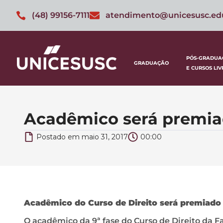
(48) 99156-7111
atendimento@unicesusc.ed
PÓS-GRADUA
GRADUAÇÃO
E CURSOS LIV
Acadêmico será premiad
Postado em
maio 31, 2017
00:00
Acadêmico do Curso de Direito será premiado 
O acadêmico da 9ª fase do Curso de Direito da F