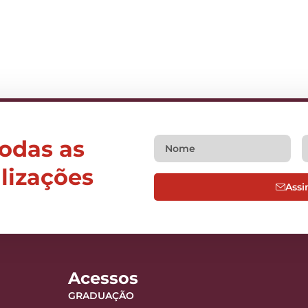
todas as
alizações
Assi
Acessos
GRADUAÇÃO