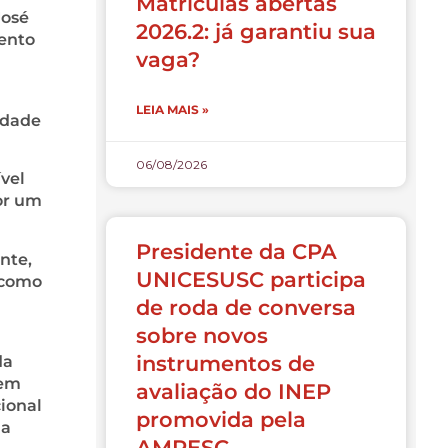
Matrículas abertas
José
2026.2: já garantiu sua
vento
vaga?
LEIA MAIS »
ldade
06/08/2026
vel
or um
Presidente da CPA
nte,
UNICESUSC participa
 como
de roda de conversa
sobre novos
instrumentos de
da
 em
avaliação do INEP
cional
promovida pela
la
AMPESC