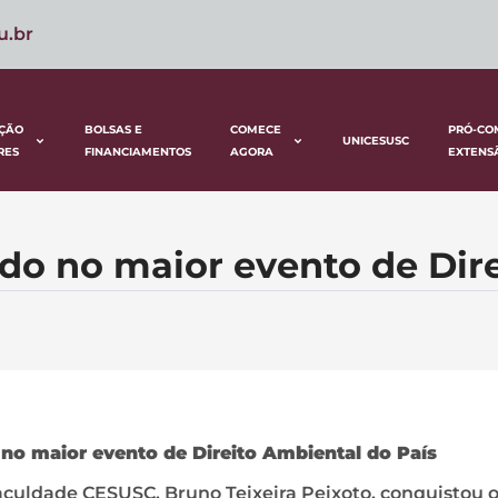
u.br
ÇÃO
BOLSAS E
COMECE
PRÓ-CO
UNICESUSC
RES
FINANCIAMENTOS
AGORA
EXTENS
o no maior evento de Dire
no maior evento de Direito Ambiental do País
aculdade CESUSC, Bruno Teixeira Peixoto, conquistou 