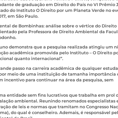
tudante de graduação em Direito do País no VI Prêmio 
icado do Instituto O Direito por um Planeta Verde no e
2017, em São Paulo.
ental de Bombinhas: análise sobre o vértice do Direito
orientado pela Professora de Direito Ambiental da Facu
Codonho.
runo demonstra que a pesquisa realizada atingiu um ní
ução acadêmica promovida pelo Instituto – O Direito p
cional quanto internacional”.
rande passo na carreira acadêmica de qualquer estuda
 por meio de uma instituição de tamanha importância
um incentivo para continuar na área da pesquisa, sem
uma entidade sem fins lucrativos que trabalha em prol 
islação ambiental. Reunindo renomados especialistas
boração de leis e normas que tramitam no Congresso Na
a), do qual é conselheiro. Ademais, é responsável pe