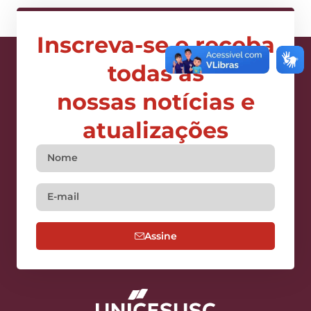
Inscreva-se e receba
todas as
nossas notícias e
atualizações
Assine