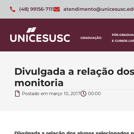
(48) 99156-7111
atendimento@unicesusc.ed
PÓS-GRADUA
GRADUAÇÃO
E CURSOS LIV
Divulgada a relação do
monitoria
Postado em
março 10, 2017
00:00
Divulgada a relação dos alunos selecionados 