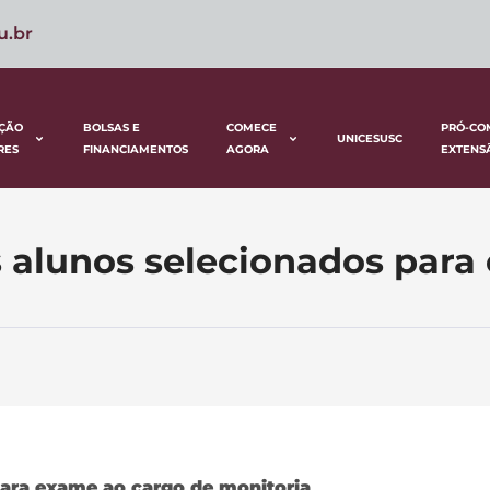
u.br
ÇÃO
BOLSAS E
COMECE
PRÓ-CO
UNICESUSC
RES
FINANCIAMENTOS
AGORA
EXTENS
s alunos selecionados para
para exame ao cargo de monitoria