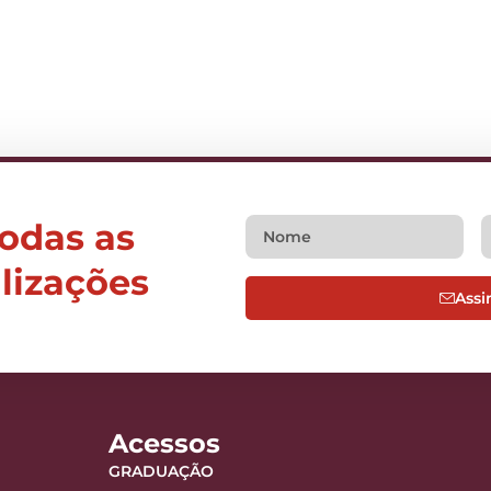
todas as
alizações
Assi
Acessos
GRADUAÇÃO