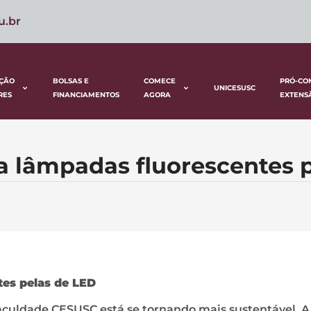
u.br
ÇÃO
BOLSAS E
COMECE
PRÓ-CO
UNICESUSC
RES
FINANCIAMENTOS
AGORA
EXTENS
 lâmpadas fluorescentes 
es pelas de LED
Faculdade CESUSC está se tornando mais sustentável. A