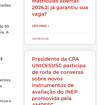
Matrículas abertas
mpadas
2026.2: já garantiu sua
vaga?
LEIA MAIS »
de 50
ia. A
06/08/2026
Presidente da CPA
R$
UNICESUSC participa
de roda de conversa
sobre novos
centes
instrumentos de
s
avaliação do INEP
promovida pela
mica e
AMPESC