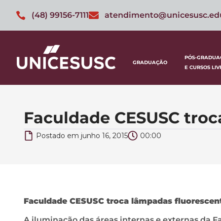
(48) 99156-7111
atendimento@unicesusc.ed
PÓS-GRADUA
GRADUAÇÃO
E CURSOS LIV
Faculdade CESUSC troca
Postado em
junho 16, 2015
00:00
Faculdade CESUSC troca lâmpadas fluorescent
A iluminação das áreas internas e externas da 