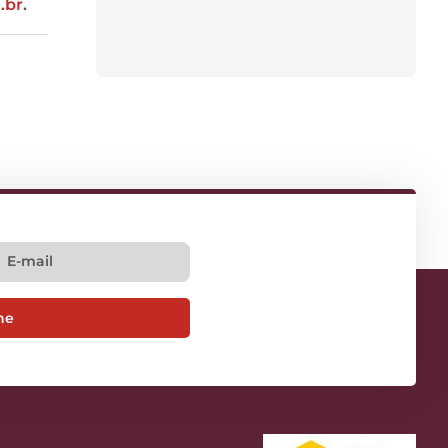
.br
.
ne