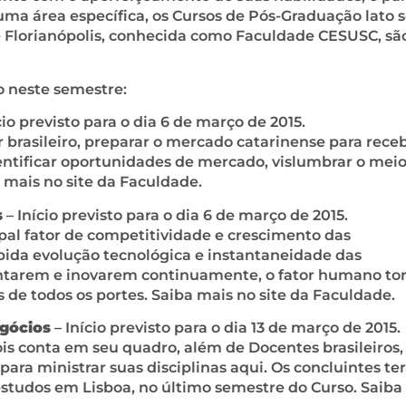
a área específica, os Cursos de Pós-Graduação lato 
de Florianópolis, conhecida como Faculdade CESUSC, sã
io neste semestre:
cio previsto para o dia 6 de março de 2015.
rasileiro, preparar o mercado catarinense para receb
ntificar oportunidades de mercado, vislumbrar o mei
 mais no site da Faculdade.
s
– Início previsto para o dia 6 de março de 2015.
cipal fator de competitividade e crescimento das
pida evolução tecnológica e instantaneidade das
ntarem e inovarem continuamente, o fator humano to
 de todos os portes. Saiba mais no site da Faculdade.
egócios
– Início previsto para o dia 13 de março de 2015.
ois conta em seu quadro, além de Docentes brasileiros,
ra ministrar suas disciplinas aqui. Os concluintes te
studos em Lisboa, no último semestre do Curso. Saiba