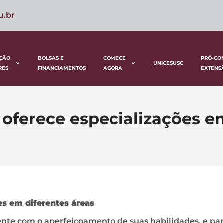
u.br
ÇÃO
BOLSAS E
COMECE
PRÓ-CO
UNICESUSC
RES
FINANCIAMENTOS
AGORA
EXTENS
ferece especializações em
s em diferentes áreas
ente com o aperfeiçoamento de suas habilidades, e pa