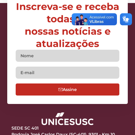
Inscreva-se e receba
todas as
nossas notícias e
atualizações
Assine
SEDE SC 401
Rodovia José Carlos Daux (SC-401), 9301 - Km 10