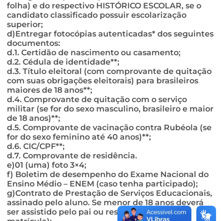
folha) e do respectivo HISTÓRICO ESCOLAR, se o
candidato classificado possuir escolarização
superior;
d)Entregar fotocópias autenticadas* dos seguintes
documentos:
d.1. Certidão de nascimento ou casamento;
d.2. Cédula de identidade**;
d.3. Título eleitoral (com comprovante de quitação
com suas obrigações eleitorais) para brasileiros
maiores de 18 anos**;
d.4. Comprovante de quitação com o serviço
militar (se for do sexo masculino, brasileiro e maior
de 18 anos)**;
d.5. Comprovante de vacinação contra Rubéola (se
for do sexo feminino até 40 anos)**;
d.6. CIC/CPF**;
d.7. Comprovante de residência.
e)01 (uma) foto 3×4;
f) Boletim de desempenho do Exame Nacional do
Ensino Médio – ENEM (caso tenha participado);
g)Contrato de Prestação de Serviços Educacionais,
assinado pelo aluno. Se menor de 18 anos deverá
ser assistido pelo pai ou responsável. (ato da