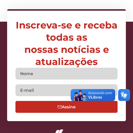
Inscreva-se e receba
todas as
nossas notícias e
atualizações
Assine